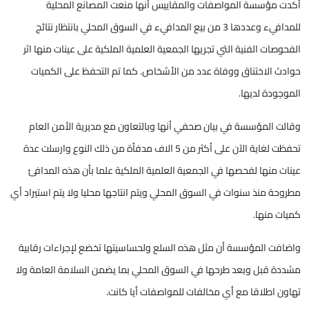
أكدت مؤسسة المواصفات والمقاييس أنها منعت المصانع المحلية
للمدافيء وعددها 3 من بيع المدافيء في السوق المحلي بانتظار نتائج
الفحوصات الفنية التي تجريها الجمعية العلمية الملكية على عينات منها اثر
حوادث الاختناق ووفاة عدد من الأشخاص. كما تم التحفظ على الكميات
الموجودة لديها.
وقالت المؤسسة في بيان صحفي أنها وبالتعاون مع مديرية الأمن العام
تحفظت لغاية الآن على أكثر من 5 الاف مدفأة من ذلك النوع وارسلت عدة
عينات منها لفحصها في الجمعية العلمية الملكية علما بأن هذه المدافئ
مطروحة منذ سنوات في السوق المحلي ويتم انتاجها محليا ولا يتم استيراد أي
كميات منها.
واضافت المؤسسة أن مثل هذه السلع ولحساسيتها تخضع لإجراءات رقابية
مشددة قبل وبعد طرحها في السوق المحلي بما يضمن السلامة العامة ولا
تهاون اطلاقا مع أي مخالفات للمواصفات أيا كانت.