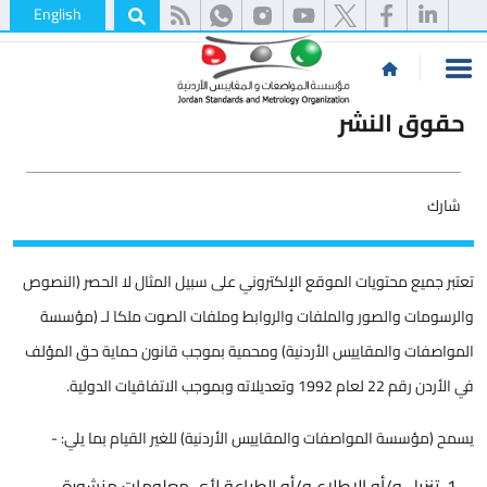
English
حقوق النشر
شارك
تعتبر جميع محتويات الموقع الإلكتروني على سبيل المثال لا الحصر (النصوص
والرسومات والصور والملفات والروابط وملفات الصوت ملكا لـ (مؤسسة
المواصفات والمقاييس الأردنية) ومحمية بموجب قانون حماية حق المؤلف
في الأردن رقم 22 لعام 1992 وتعديلاته وبموجب الاتفاقيات الدولية.
يسمح (مؤسسة المواصفات والمقاييس الأردنية) للغير القيام بما يلي: -
تنزيل و/أو الاطلاع و/أو الطباعة لأي معلومات منشورة