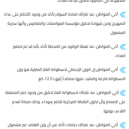
المطبوعة في الفاتورة تطابق قراءة العداد.
أخي المواطن: عند شرائك لمادة السولار تأكد من وجود الأختام على عداد
الصهريج ومن شهادة تحقق مؤسسة المواصفات والمقاييس وأنها سارية
المفعول.
أخي المواطن: عند تعبئة الوقود من المحطة تأكد بأنه قد تم تصفير
العداد.
أخي المواطن:إن الوزن الإجمالي لاسطوانة الغاز المنزلية هو وزن
الاسطوانة فارغة والمثبت عليها مضافـاً إليهـا 12.5 كغ.
أخي المواطن: عند شرائك لاسطوانة الغاز تحقق من وجود ختم المصفاة
على الصمام وأن تكون النقطة المركزية للختم سوداء، وذلك ضماناَ لعدم
التلاعب بوزنها.
أخي المواطن: عند شرائك حرامات تأكد من أن وزن الغلاف غير مشمول