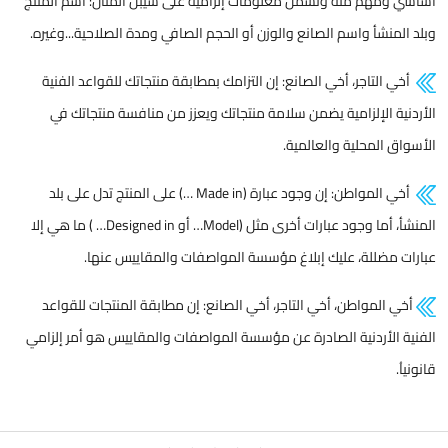
أساسي ومهم منه وتشمل معلومات إلزامية على سيبل المثال: اسم المنتج
وبلد المنشأ واسم الصانع والوزن أو الحجم الصافي ومدة الصلاحية...وغيره.
أخي التاجر، أخي الصانع: إن التزامك بمطابقة منتجاتك للقواعد الفنية
الأردنية الإلزامية يضمن سلامة منتجاتك ويعزز من منافسة منتجاتك في
الأسواق المحلية والعالمية.
أخي المواطن: إن وجود عبارة (Made in …) على المنتج تدل على بلد
المنشأ، أما وجود عبارات أخرى مثل (Model… أو Designed in… ) ما هي إلا
عبارات مضللة، عليك إبلاغ مؤسسة المواصفات والمقاييس عنها.
أخي المواطن، أخي التاجر، أخي الصانع: إن مطابقة المنتجات للقواعد
الفنية الأردنية الصادرة عن مؤسسة المواصفات والمقاييس هو أمر إلزامي
قانونياُ.